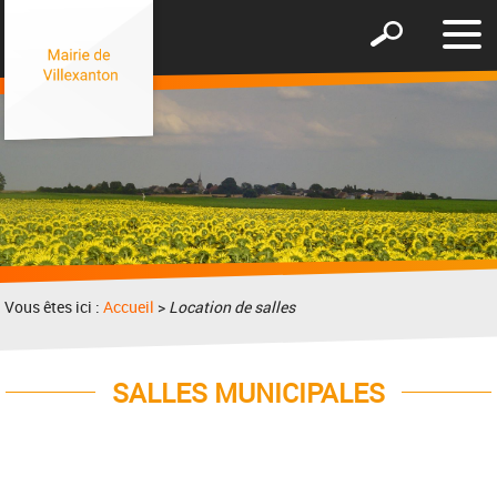
Affic
Afficher
le
le
men
formulaire
de
recherche
Vous êtes ici :
Accueil
>
Location de salles
SALLES MUNICIPALES