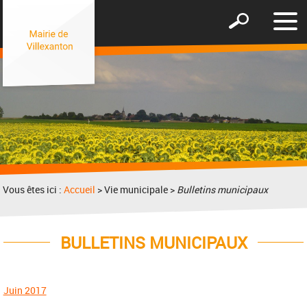
Affic
Afficher
le
le
men
formulaire
de
recherche
Vous êtes ici :
Accueil
> Vie municipale >
Bulletins municipaux
BULLETINS MUNICIPAUX
Juin 2017