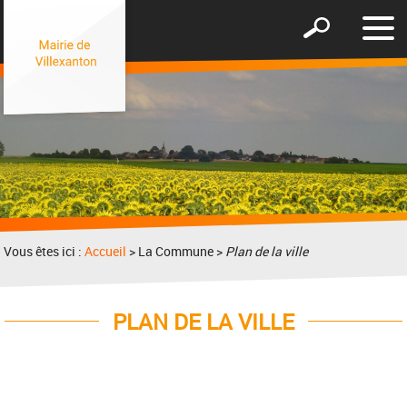
Affic
Afficher
le
le
men
formulaire
de
recherche
Vous êtes ici :
Accueil
> La Commune >
Plan de la ville
PLAN DE LA VILLE