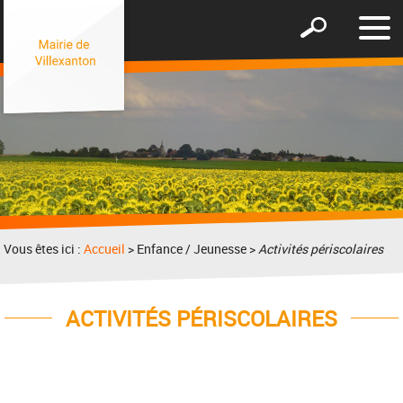
Affic
Afficher
le
le
men
formulaire
de
recherche
Vous êtes ici :
Accueil
> Enfance / Jeunesse >
Activités périscolaires
ACTIVITÉS PÉRISCOLAIRES