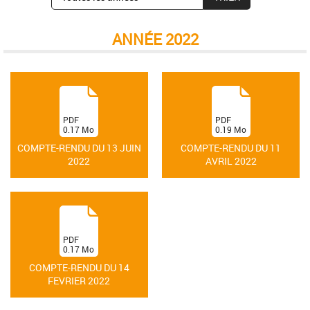
ANNÉE 2022
(
(
PDF
PDF
0.17
Mo
0.19
Mo
)
)
COMPTE-RENDU DU 13 JUIN
COMPTE-RENDU DU 11
2022
AVRIL 2022
(
PDF
0.17
Mo
)
COMPTE-RENDU DU 14
FEVRIER 2022