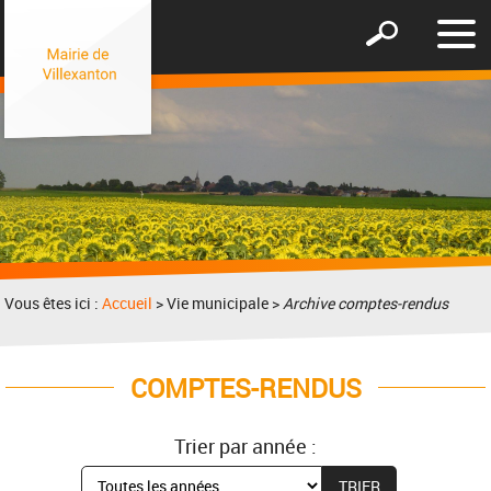
Affic
Afficher
le
le
men
formulaire
de
recherche
Vous êtes ici :
Accueil
> Vie municipale >
Archive comptes-rendus
COMPTES-RENDUS
Trier par année :