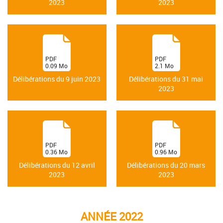
2023
2023
(
(
PDF
PDF
0.09
Mo
2.1
Mo
)
)
Délibérations du 9 juin 2023
Délibérations du 31 mai
2023
(
(
PDF
PDF
0.36
Mo
0.96
Mo
)
)
Délibérations du 12 avril
Délibérations du 20 mars
2023
2023
ANNÉE 2022