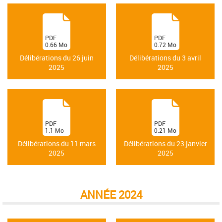
(
(
PDF
PDF
0.66
Mo
0.72
Mo
)
)
Délibérations du 26 juin
Délibérations du 3 avril
2025
2025
(
(
PDF
PDF
1.1
Mo
0.21
Mo
)
)
Délibérations du 11 mars
Délibérations du 23 janvier
2025
2025
ANNÉE 2024