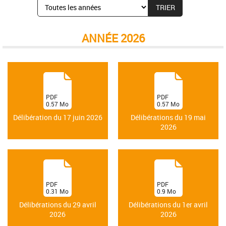
ANNÉE 2026
(
(
PDF
PDF
0.57
Mo
0.57
Mo
)
)
Délibération du 17 juin 2026
Délibérations du 19 mai
2026
(
(
PDF
PDF
0.31
Mo
0.9
Mo
)
)
Délibérations du 29 avril
Délibérations du 1er avril
2026
2026