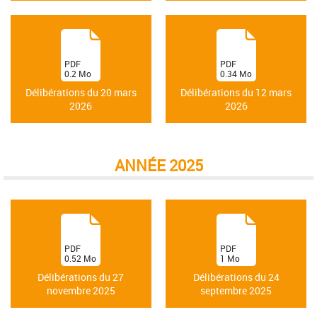
(
(
PDF
PDF
0.2
Mo
0.34
Mo
)
)
Délibérations du 20 mars
Délibérations du 12 mars
2026
2026
ANNÉE 2025
(
(
PDF
PDF
0.52
Mo
1
Mo
)
)
Délibérations du 27
Délibérations du 24
novembre 2025
septembre 2025