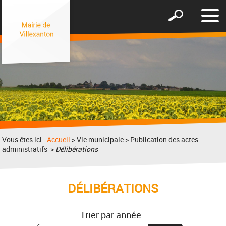
Affic
Afficher
le
le
men
formulaire
de
recherche
Vous êtes ici :
Accueil
> Vie municipale > Publication des actes
administratifs >
Délibérations
DÉLIBÉRATIONS
Trier par année :