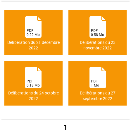
(
(
PDF
PDF
0.22
Mo
0.58
Mo
)
)
Délibération du 21 décembre
Délibérations du 23
2022
novembre 2022
(
(
PDF
PDF
0.18
Mo
1
Mo
)
)
Délibérations du 24 octobre
Délibérations du 27
2022
septembre 2022
1