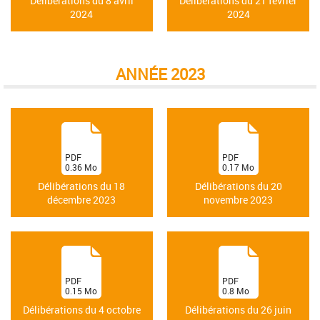
Délibérations du 8 avril
Délibérations du 21 février
2024
2024
ANNÉE 2023
(
(
PDF
PDF
0.36
Mo
0.17
Mo
)
)
Délibérations du 18
Délibérations du 20
décembre 2023
novembre 2023
(
(
PDF
PDF
0.15
Mo
0.8
Mo
)
)
Délibérations du 4 octobre
Délibérations du 26 juin