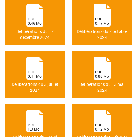
(
(
PDF
PDF
0.46
Mo
0.17
Mo
)
)
Délibérations du 17
Délibérations du 7 octobre
décembre 2024
2024
(
(
PDF
PDF
0.41
Mo
0.88
Mo
)
)
Délibérations du 3 juillet
Délibérations du 13 mai
2024
2024
(
(
PDF
PDF
1.3
Mo
0.12
Mo
)
)