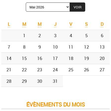
Afficher
le
mois
de
L
M
M
J
V
S
D
:
1
2
3
4
5
6
7
8
9
10
11
12
13
14
15
16
17
18
19
20
21
22
23
24
25
26
27
28
29
30
31
ÉVÈNEMENTS DU MOIS