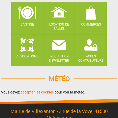
CANTINE
LOCATION DE
COMMERCES
SALLES
ASSOCIATIONS
INSCRIPTION
ACCÈS
NEWSLETTER
CONTRIBUTEURS
MÉTÉO
Vous devez
accepter les cookies
pour voir la météo.
Mairie de Villexanton - 3 rue de la Vove, 41500
Villexanton