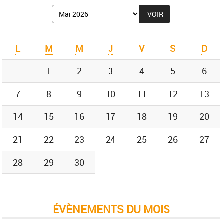
Afficher
le
mois
de
L
M
M
J
V
S
D
:
1
2
3
4
5
6
7
8
9
10
11
12
13
14
15
16
17
18
19
20
21
22
23
24
25
26
27
28
29
30
ÉVÈNEMENTS DU MOIS