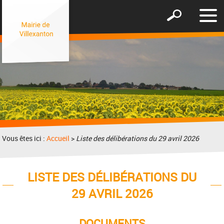
Affic
Afficher
le
le
men
formulaire
de
recherche
Vous êtes ici :
Accueil
>
Liste des délibérations du 29 avril 2026
LISTE DES DÉLIBÉRATIONS DU
29 AVRIL 2026
DOCUMENTS