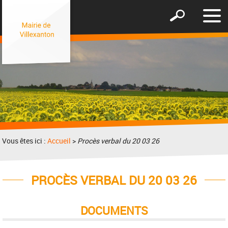
Affic
Afficher
le
le
men
formulaire
de
recherche
Vous êtes ici :
Accueil
>
Procès verbal du 20 03 26
PROCÈS VERBAL DU 20 03 26
DOCUMENTS