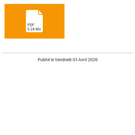
(
PDF
0.24
Mo
)
Publié le
Vendredi 03 Avril 2026