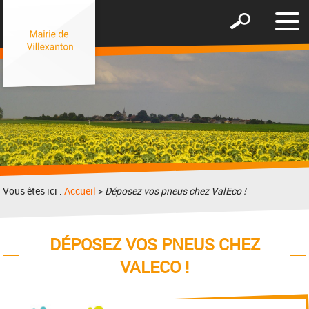
Affic
Afficher
le
le
men
formulaire
de
recherche
Vous êtes ici :
Accueil
>
Déposez vos pneus chez ValEco !
DÉPOSEZ VOS PNEUS CHEZ
VALECO !